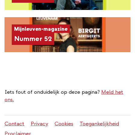
Mijnleuven-magazine
Nummer 52
Iets fout of onduidelijk op deze pagina?
Meld het
ons.
Stadleuven
Contact
Privacy
Cookies
Toegankelijkheid
footer
Proclaimer