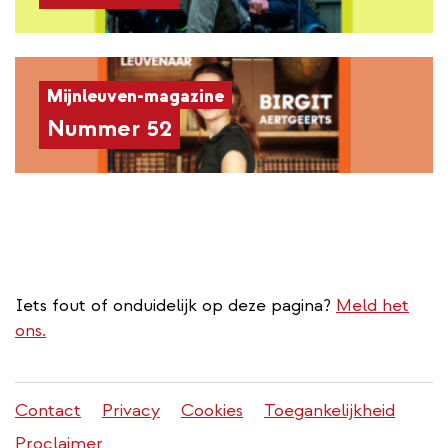
Mijnleuven-magazine
Nummer 52
Iets fout of onduidelijk op deze pagina?
Meld het
ons.
Stadleuven
Contact
Privacy
Cookies
Toegankelijkheid
footer
Proclaimer