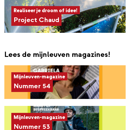
Realiseer je droom of idee!
Project Chaud
Lees de mijnleuven magazines!
Mijnleuven-magazine
Nummer 54
Mijnleuven-magazine
Nummer 53