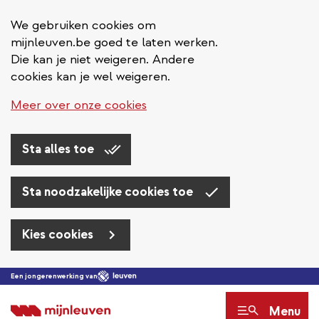
We gebruiken cookies om
mijnleuven.be goed te laten werken.
Die kan je niet weigeren. Andere
cookies kan je wel weigeren.
Meer over onze cookies
Sta alles toe
Sta noodzakelijke cookies toe
Kies cookies
Overslaan
Een jongerenwerking van
en
Menu
naar