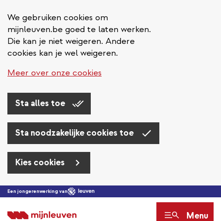
We gebruiken cookies om
mijnleuven.be goed te laten werken.
Die kan je niet weigeren. Andere
cookies kan je wel weigeren.
Meer over onze cookies
Sta alles toe
Sta noodzakelijke cookies toe
Kies cookies
Overslaan
Een jongerenwerking van
en
Menu
naar