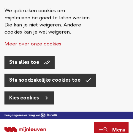
We gebruiken cookies om
mijnleuven.be goed te laten werken.
Die kan je niet weigeren. Andere
cookies kan je wel weigeren.
Meer over onze cookies
Sta alles toe
Sta noodzakelijke cookies toe
Kies cookies
Overslaan
Een jongerenwerking van
en
Menu
naar